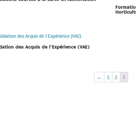
Formatio
Horticult
idation des Acquis de l’Expérience (VAE)
←
1
2
3